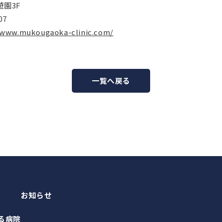
園3F
07
/www.mukougaoka-clinic.com/
一覧へ戻る
お知らせ
る病院