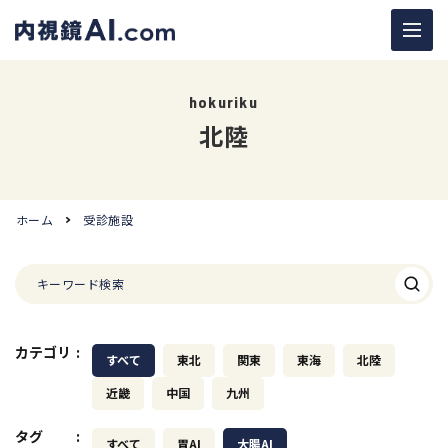
hokuriku
北陸
ホーム
受診施設
カテゴリ
:
すべて
東北
関東
東海
北陸
近畿
中国
九州
タグ
:
すべて
胃AI
大腸AI