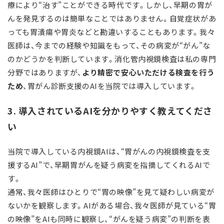
療により“治す”ことができる時代です。しかし、早期の胃が
んを発見するのは簡単なことではありません。自覚症状があ
っても胃潰瘍や胃炎などと勘違いすることもあります。我々
医師は、今までの経験や知識をもって、その病変が“がん”な
のかどうかを判断しています。消化管内視鏡検査は私の専門
分野ではありますが、
より精密で安心いただける検査を行う
ため
、胃がん診断支援のAIを当院では導入しています。
3. 導入されているAIを分かりやすく教えてくださ
い
当院で導入している内視鏡AIは、“胃がんの内視鏡検査を支
援するAI”で、早期胃がんを疑う病変を指摘してくれるAIで
す。
通常、我々医師はひとりで“胃の映像”を見て疑わしい病変が
ないかを観察します。AIがある場合、我々医師が見ている“胃
の映像”をAIも同時に観察し、“がんを疑う病変”の判断を表