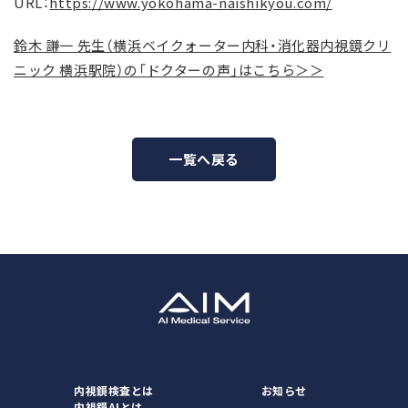
URL：
https://www.yokohama-naishikyou.com/
鈴木 謙一 先生（横浜ベイクォーター内科・消化器内視鏡クリ
ニック 横浜駅院）の「ドクターの声」はこちら＞＞
一覧へ戻る
内視鏡検査とは
お知らせ
内視鏡AIとは